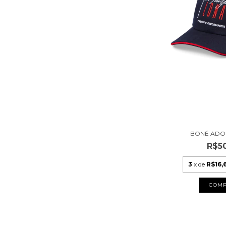
BONÉ ADO
R$5
3
x de
R$16,