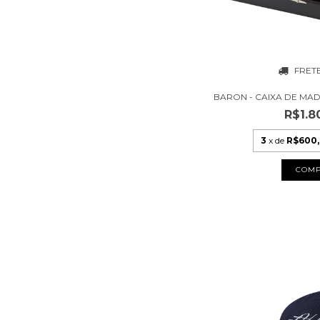
FRET
BARON - CAIXA DE MA
R$1.8
3
x de
R$600