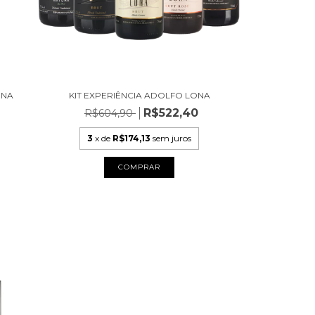
ONA
KIT EXPERIÊNCIA ADOLFO LONA
R$522,40
R$604,90
3
x de
R$174,13
sem juros