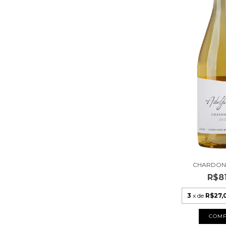
CHARDON
R$8
3
x de
R$27,